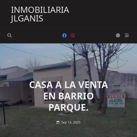
Saltar
INMOBILIARIA
al
JLGANIS
contenido
CASA A LA VENTA
EN BARRIO
PARQUE.
Sep 13, 2025